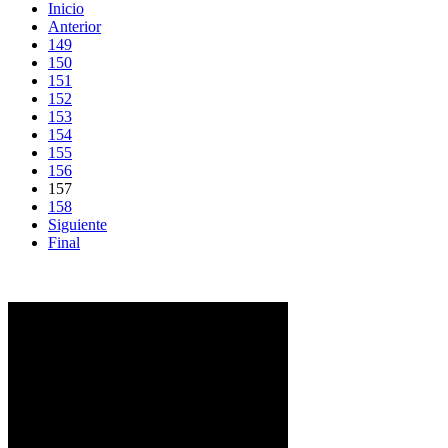
Inicio
Anterior
149
150
151
152
153
154
155
156
157
158
Siguiente
Final