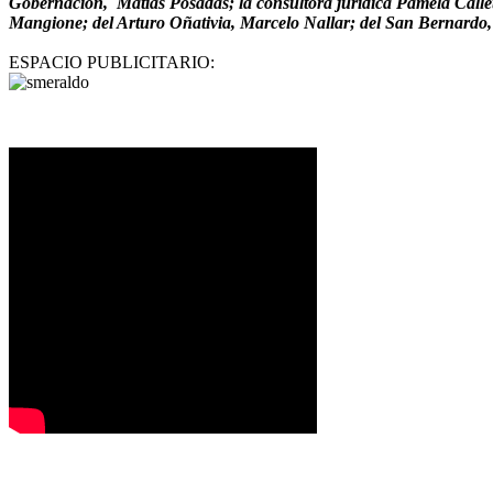
Gobernación, Matías Posadas; la consultora jurídica Pamela Callet
Mangione; del Arturo Oñativia, Marcelo Nallar; del San Bernardo
ESPACIO PUBLICITARIO: