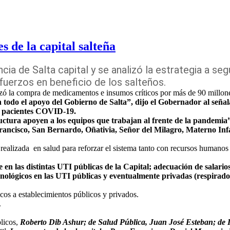
s de la capital salteña
cia de Salta capital y se analizó la estrategia a se
fuerzos en beneficio de los salteños.
izó la compra de medicamentos e insumos críticos por más de 90 millone
 todo el apoyo del Gobierno de Salta”, dijo el Gobernador al señal
de pacientes COVID-19.
uctura apoyen a los equipos que trabajan al frente de la pandemia
rancisco, San Bernardo, Oñativia, Señor del Milagro, Materno Infa
a realizada en salud para reforzar el sistema tanto con recursos human
en las distintas UTI públicas de la Capital; adecuación de salarios
cnológicos en las UTI públicas y eventualmente privadas (respirador
cos a establecimientos públicos y privados.
.
licos,
Roberto Dib Ashur; de Salud Pública, Juan José Esteban; de In