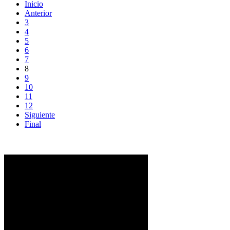
Inicio
Anterior
3
4
5
6
7
8
9
10
11
12
Siguiente
Final