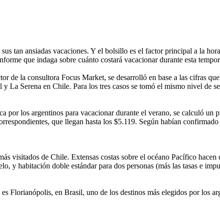
 tan ansiadas vacaciones. Y el bolsillo es el factor principal a la hora 
nforme que indaga sobre cuánto costará vacacionar durante esta tempora
or de la consultora Focus Market, se desarrolló en base a las cifras que
l y La Serena en Chile. Para los tres casos se tomó el mismo nivel de se
ica por los argentinos para vacacionar durante el verano, se calculó un
s correspondientes, que llegan hasta los $5.119. Según habían confirmad
s visitados de Chile. Extensas costas sobre el océano Pacífico hacen d
lo, y habitación doble estándar para dos personas (más las tasas e impu
es Florianópolis, en Brasil, uno de los destinos más elegidos por los ar