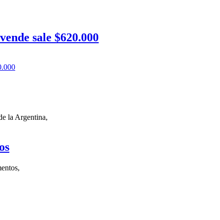
 vende sale $620.000
0.000
e la Argentina,
os
mentos,