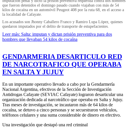
imputación penal y dictó la prisión preventiva requerida contra dos hombres
que fueron detenidos el domingo pasado cuando viajaban con más de 54
kilos de cocaína en un automóvil Peugeot 408 por la ruta 68, en el acceso a
la localidad de Cafayate.
Los acusados son Jhonny Caballero Franco y Ramiro Lupa López, quienes
quedaron imputados por el delito de transporte de estupefacientes.
Leer más: Salta: imputan y dictan prisión preventiva para dos
hombres que llevaban 54 kilos de cocaína
GENDARMERIA DESARTICULO RED
DE NARCOTRAFICO QUE OPERABA
EN SALTA Y JUJUY
En un importante operativo llevado a cabo por la Gendarmería
Nacional Argentina, efectivos de la Sección de Investigación
Antidrogas Cafayate (SEVIAC Cafayate) lograron desarticular una
organización dedicada al narcotráfico que operaba en Salta y Jujuy.
Tras meses de investigación, se incautaron más de 64 kilos de
cocaína, se detuvo a cinco personas y se secuestraron vehículos,
teléfonos celulares y una suma considerable de dinero en efectivo.
Una investigación que destapó una red criminal