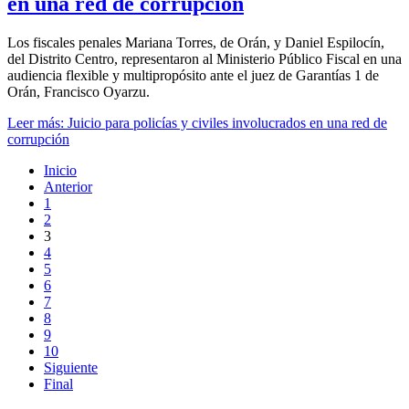
en una red de corrupción
Los fiscales penales Mariana Torres, de Orán, y Daniel Espilocín,
del Distrito Centro, representaron al Ministerio Público Fiscal en una
audiencia flexible y multipropósito ante el juez de Garantías 1 de
Orán, Francisco Oyarzu.
Leer más: Juicio para policías y civiles involucrados en una red de
corrupción
Inicio
Anterior
1
2
3
4
5
6
7
8
9
10
Siguiente
Final