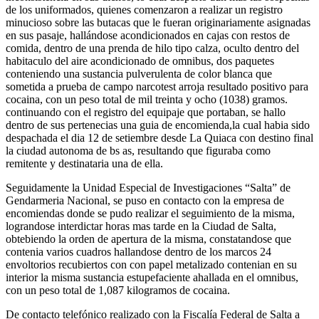
de los uniformados, quienes comenzaron a realizar un registro
minucioso sobre las butacas que le fueran originariamente asignadas
en sus pasaje, hallándose acondicionados en cajas con restos de
comida, dentro de una prenda de hilo tipo calza, oculto dentro del
habitaculo del aire acondicionado de omnibus, dos paquetes
conteniendo una sustancia pulverulenta de color blanca que
sometida a prueba de campo narcotest arroja resultado positivo para
cocaina, con un peso total de mil treinta y ocho (1038) gramos.
continuando con el registro del equipaje que portaban, se hallo
dentro de sus pertenecias una guia de encomienda,la cual habia sido
despachada el dia 12 de setiembre desde La Quiaca con destino final
la ciudad autonoma de bs as, resultando que figuraba como
remitente y destinataria una de ella.
Seguidamente la Unidad Especial de Investigaciones “Salta” de
Gendarmeria Nacional, se puso en contacto con la empresa de
encomiendas donde se pudo realizar el seguimiento de la misma,
lograndose interdictar horas mas tarde en la Ciudad de Salta,
obtebiendo la orden de apertura de la misma, constatandose que
contenia varios cuadros hallandose dentro de los marcos 24
envoltorios recubiertos con con papel metalizado contenian en su
interior la misma sustancia estupefaciente ahallada en el omnibus,
con un peso total de 1,087 kilogramos de cocaina.
De contacto telefónico realizado con la Fiscalía Federal de Salta a