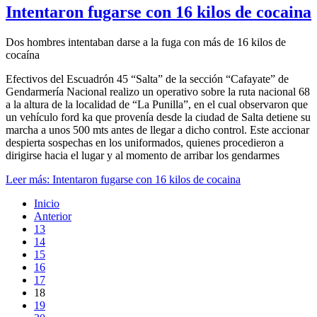
Intentaron fugarse con 16 kilos de cocaina
Dos hombres intentaban darse a la fuga con más de 16 kilos de
cocaína
Efectivos del Escuadrón 45 “Salta” de la sección “Cafayate” de
Gendarmería Nacional realizo un operativo sobre la ruta nacional 68
a la altura de la localidad de “La Punilla”, en el cual observaron que
un vehículo ford ka que provenía desde la ciudad de Salta detiene su
marcha a unos 500 mts antes de llegar a dicho control. Este accionar
despierta sospechas en los uniformados, quienes procedieron a
dirigirse hacia el lugar y al momento de arribar los gendarmes
Leer más: Intentaron fugarse con 16 kilos de cocaina
Inicio
Anterior
13
14
15
16
17
18
19