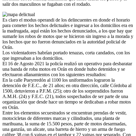
salir dos masculinos se fugaban con el rodado.
Es claro el modus operandi de los delincuentes en donde el horario
para cometer los hechos delictuales e ingresar a los domicilios era en
la madrugada, aquí están los hechos denunciados, a los que hay que
sumarle los robos de motos que se hicieron sin ingreso a la morada y
los hechos que no fueron denunciados en la autoridad policial de
Orán.
Los violentadores habrían portado tenazas, corta candados, con los
que ingresaban a los domicilios.
El 16 de Agosto 2021 la policía realizó un operativo para desbaratar
una banda de roba motos en Orán en donde hubo detenidos y se
efectuaron allanamientos con los siguientes resultados:
En la calle Pueyrredón al 1100 los uniformados lograron la
detención de F.E.C., de 21 años; en otra dirección, calle Córdoba al
1500, detuvieron a P.F.M. (25); otro de los sorprendidos fueron
A.M.H. (24) y F.E.C. (21), todos sospechados de ser parte de una
organización que desde hace un tiempo se dedicaban a robar motos
en Orán.
Entre los elementos secuestrados se encuentran prendas de vestir,
motocicletas de diferentes marcas y cilindrados, una planta de
marihuana, la suma de 15.500 pesos, parte de motos desarmadas,
una ganzúa, un alicate, una barreta de hierro y un arma de fuego
calibre 38 con 6 vainas en el tambor y 22 vainas por separado. Con