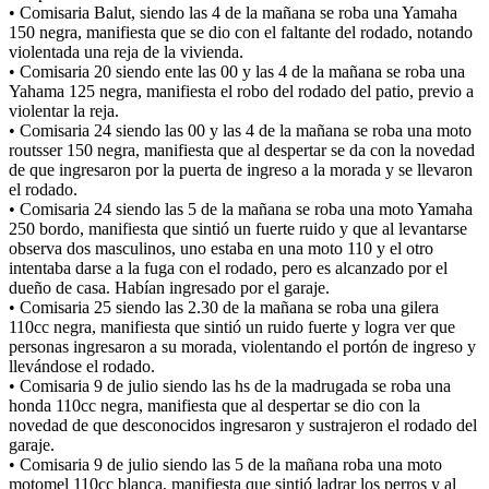
• Comisaria Balut, siendo las 4 de la mañana se roba una Yamaha
150 negra, manifiesta que se dio con el faltante del rodado, notando
violentada una reja de la vivienda.
• Comisaria 20 siendo ente las 00 y las 4 de la mañana se roba una
Yahama 125 negra, manifiesta el robo del rodado del patio, previo a
violentar la reja.
• Comisaria 24 siendo las 00 y las 4 de la mañana se roba una moto
routsser 150 negra, manifiesta que al despertar se da con la novedad
de que ingresaron por la puerta de ingreso a la morada y se llevaron
el rodado.
• Comisaria 24 siendo las 5 de la mañana se roba una moto Yamaha
250 bordo, manifiesta que sintió un fuerte ruido y que al levantarse
observa dos masculinos, uno estaba en una moto 110 y el otro
intentaba darse a la fuga con el rodado, pero es alcanzado por el
dueño de casa. Habían ingresado por el garaje.
• Comisaria 25 siendo las 2.30 de la mañana se roba una gilera
110cc negra, manifiesta que sintió un ruido fuerte y logra ver que
personas ingresaron a su morada, violentando el portón de ingreso y
llevándose el rodado.
• Comisaria 9 de julio siendo las hs de la madrugada se roba una
honda 110cc negra, manifiesta que al despertar se dio con la
novedad de que desconocidos ingresaron y sustrajeron el rodado del
garaje.
• Comisaria 9 de julio siendo las 5 de la mañana roba una moto
motomel 110cc blanca, manifiesta que sintió ladrar los perros y al