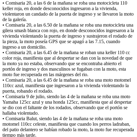
• Comisaria 20, a las 6 de la mañana se roba una motocicleta 110
keller roja, en donde desconocidos ingresaron a la vivienda,
violentaron un candado de la puerta de ingreso y se llevaron la moto
de la galería.
• Comisaria 20, a las 6.50 de la mañana se roba una motocicleta una
gilera smash blanca con rojo, en donde desconocidos ingresaron a la
vivienda violentando la puerta de ingreso y sustrajeron el rodado de
la pieza, la moto poseía GPS que se apagó a las 7.15, cuando
ingreso a un domicilio.
• Comisaria 20, a las 6.45 de la mañana se roban una keller 110 cc
color roja, manifiesta que al despertar se dan con la novedad de que
la moto ya no estaba, observando que se encontraba abierto el
portón de ingreso y dos masculinos se fugaban con la moto, esta
moto fue recuperada en las márgenes del rio.
• Comisaria 20, a las 6.45 de la mañana se roba una moto motomel
110cc azul, manifiesta que ingresaron a la vivienda violentando la
puerta, robando el rodado.
• Comisaria 9 de julio, siendo las 4 de la mañana se roba una moto
Yamaha 125cc azul y una honda 125cc, manifiesta que al despertar
se dio con el faltante de los rodados, observando que el portón se
hallaba violentado.
• Comisaria Balut, siendo las 4 de la mañana se roba una moto
motomel 110cc celeste, manifiesta que cuando los perros ladraban,
del patio delantero se habían robado la moto, la moto fue recuperada
tiempo más tarde.