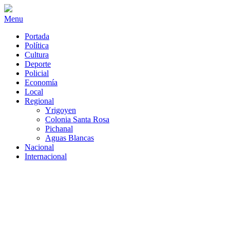
Menu
Portada
Política
Cultura
Deporte
Policial
Economía
Local
Regional
Yrigoyen
Colonia Santa Rosa
Pichanal
Aguas Blancas
Nacional
Internacional