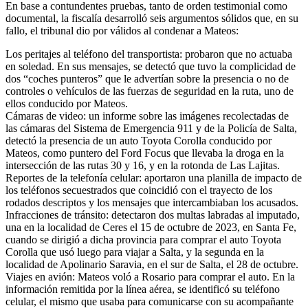
En base a contundentes pruebas, tanto de orden testimonial como
documental, la fiscalía desarrolló seis argumentos sólidos que, en su
fallo, el tribunal dio por válidos al condenar a Mateos:
Los peritajes al teléfono del transportista: probaron que no actuaba
en soledad. En sus mensajes, se detectó que tuvo la complicidad de
dos “coches punteros” que le advertían sobre la presencia o no de
controles o vehículos de las fuerzas de seguridad en la ruta, uno de
ellos conducido por Mateos.
Cámaras de video: un informe sobre las imágenes recolectadas de
las cámaras del Sistema de Emergencia 911 y de la Policía de Salta,
detectó la presencia de un auto Toyota Corolla conducido por
Mateos, como puntero del Ford Focus que llevaba la droga en la
intersección de las rutas 30 y 16, y en la rotonda de Las Lajitas.
Reportes de la telefonía celular: aportaron una planilla de impacto de
los teléfonos secuestrados que coincidió con el trayecto de los
rodados descriptos y los mensajes que intercambiaban los acusados.
Infracciones de tránsito: detectaron dos multas labradas al imputado,
una en la localidad de Ceres el 15 de octubre de 2023, en Santa Fe,
cuando se dirigió a dicha provincia para comprar el auto Toyota
Corolla que usó luego para viajar a Salta, y la segunda en la
localidad de Apolinario Saravia, en el sur de Salta, el 28 de octubre.
Viajes en avión: Mateos voló a Rosario para comprar el auto. En la
información remitida por la línea aérea, se identificó su teléfono
celular, el mismo que usaba para comunicarse con su acompañante