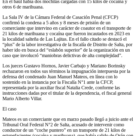
En el baúl había dos mochilas cargadas con 15 kilos de cocaína y
otros 6 de marihuana.
La Sala IV de la Cámara Federal de Casación Penal (CFCP)
confirmó la condena a 5 años y 8 meses de prisión de un
comerciante que intervino en carácter de coautor en el transporte de
21 kilos de marihuana y cocaína que fueron incautados en 2023 en
la localidad salteña de Las Lajitas. En el fallo citado se destacó el
“plus” de la labor investigativa de la fiscalía de Distrito de Salta, por
haber ido en busca del “eslabón superior” de la organización en un
caso que involucró “maniobras delictivas de alta complejidad”.
Los jueces Gustavo Hornos, Javier Carbajo y Mariano Borinsky
rechazaron en todos sus términos la impugnación interpuesta por la
defensa del condenado Juan Manuel Mateos, en línea con lo
sostenido en la instancia por la Fiscalía N°1 ante la CFCP,
representada por la auxiliar fiscal Natalia Crede, conforme las
instrucciones dadas por el titular de la dependencia, el fiscal general
Mario Alberto Villar.
El caso
Mateos es un comerciante que en marzo pasado llegó a juicio ante el
Tribunal Oral Federal N°2 de Salta, acusado de intervenir como
conductor de un “coche puntero” en un transporte de 21 kilos de
estupefacientes (cocaína y marihuana), que había salido de Orán con