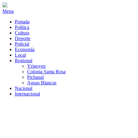
Menu
Portada
Política
Cultura
Deporte
Policial
Economía
Local
Regional
Yrigoyen
Colonia Santa Rosa
Pichanal
Aguas Blancas
Nacional
Internacional