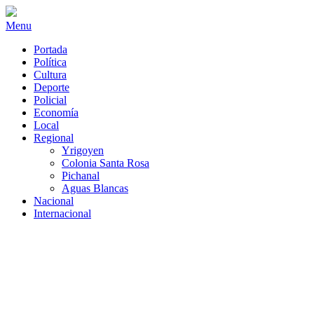
Menu
Portada
Política
Cultura
Deporte
Policial
Economía
Local
Regional
Yrigoyen
Colonia Santa Rosa
Pichanal
Aguas Blancas
Nacional
Internacional