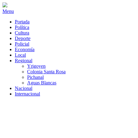
Menu
Portada
Política
Cultura
Deporte
Policial
Economía
Local
Regional
Yrigoyen
Colonia Santa Rosa
Pichanal
Aguas Blancas
Nacional
Internacional