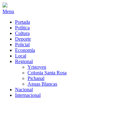
Menu
Portada
Política
Cultura
Deporte
Policial
Economía
Local
Regional
Yrigoyen
Colonia Santa Rosa
Pichanal
Aguas Blancas
Nacional
Internacional