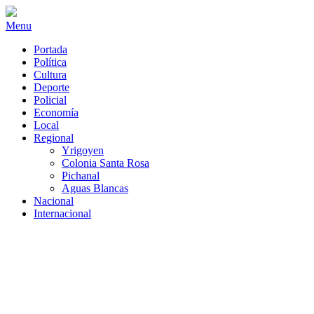
Menu
Portada
Política
Cultura
Deporte
Policial
Economía
Local
Regional
Yrigoyen
Colonia Santa Rosa
Pichanal
Aguas Blancas
Nacional
Internacional