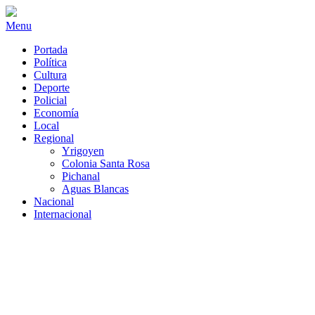
Menu
Portada
Política
Cultura
Deporte
Policial
Economía
Local
Regional
Yrigoyen
Colonia Santa Rosa
Pichanal
Aguas Blancas
Nacional
Internacional